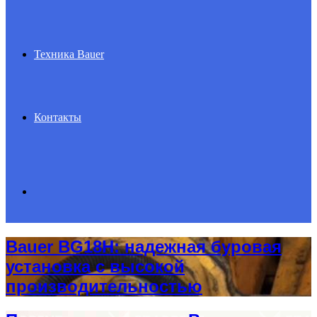
Техника Bauer
Контакты
Search
Bauer BG18H: надежная буровая
for
установка с высокой
производительностью