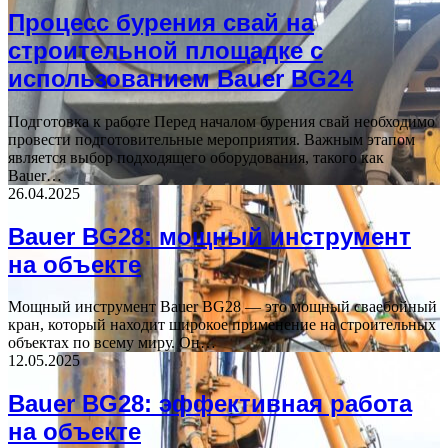
Процесс бурения свай на
строительной площадке с
использованием Bauer BG24
Подготовка к работе Перед началом бурения свай необходимо
провести подготовительные мероприятия. Важным этапом
является выбор подходящего оборудования, такого как
Bauer…
26.04.2025
Bauer BG28: мощный инструмент
на объекте
Мощный инструмент Bauer BG28 — это мощный сваебойный
кран, который находит широкое применение на строительных
объектах по всему миру. Он…
12.05.2025
Bauer BG28: эффективная работа
на объекте