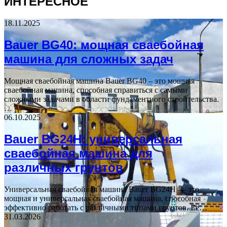
ИНТЕРЕСНОЕ
18.11.2025
Bauer BG40: мощная сваебойная
машина для сложных задач
Мощная сваебойная машина Bauer BG40 – это мощная
сваебойная машина, способная справиться с самыми
сложными задачами в области фундаментного строительства.
…
06.10.2025
Bauer BG24H: универсальная
сваебойная машина для
различных грунтов
Универсальная сваебойная машина Bauer BG24H — это
мощная и универсальная сваебойная машина, способная
эффективно работать с различными типами грунтов. Ее…
31.03.2026