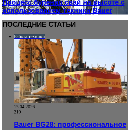
Процесс бурения свай на высоте с
использованием техники Bauer
ПОСЛЕДНИЕ СТАТЬИ
Работа техники
15.04.2026
219
Bauer BG28: профессиональное