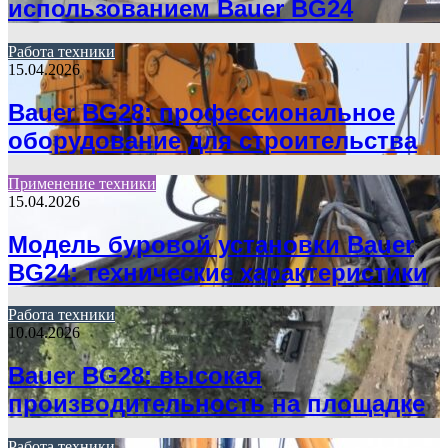
использованием Bauer BG24
Работа техники
15.04.2026
Bauer BG28: профессиональное
оборудование для строительства
Применение техники
15.04.2026
Модель буровой установки Bauer
BG24: технические характеристики
Работа техники
10.04.2026
Bauer BG28: высокая
производительность на площадке
Работа техники