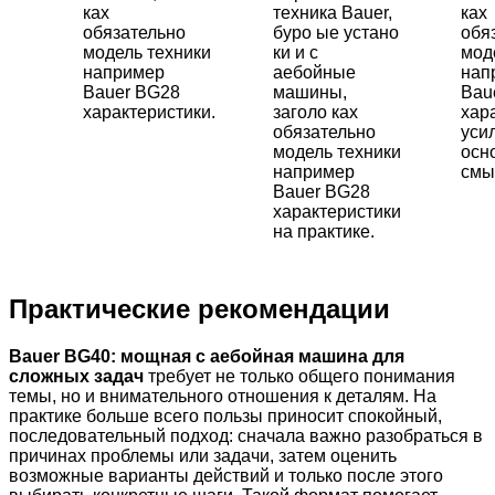
ках
техника Bauer,
ках
обязательно
буро ые устано
обя
модель техники
ки и с
мод
например
аебойные
нап
Bauer BG28
машины,
Bau
характеристики.
заголо ках
хар
обязательно
уси
модель техники
осн
например
смы
Bauer BG28
характеристики
на практике.
Практические рекомендации
Bauer BG40: мощная с аебойная машина для
сложных задач
требует не только общего понимания
темы, но и внимательного отношения к деталям. На
практике больше всего пользы приносит спокойный,
последовательный подход: сначала важно разобраться в
причинах проблемы или задачи, затем оценить
возможные варианты действий и только после этого