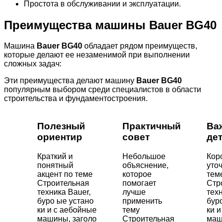
Простота в обслуживании и эксплуатации.
Преимущества машины Bauer BG40
Машина
Bauer BG40
обладает рядом преимуществ,
которые делают ее незаменимой при выполнении
сложных задач:
Эти преимущества делают машину
Bauer BG40
популярным выбором среди специалистов в области
строительства и фундаментостроения.
Полезный
Практичный
Ва
ориентир
совет
де
Краткий и
Небольшое
Кор
понятный
объяснение,
уто
акцент по теме
которое
тем
Строительная
помогает
Стр
техника Bauer,
лучше
техн
буро ые устано
применить
бур
ки и с аебойные
тему
ки 
машины, заголо
Строительная
маш