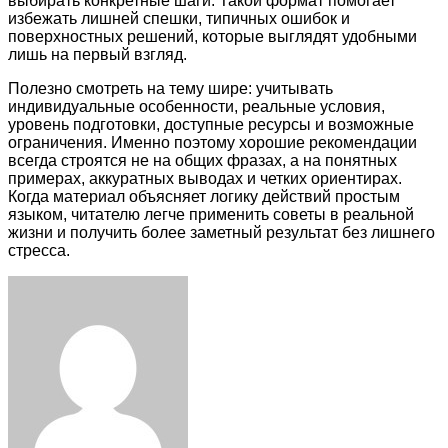
выбирать конкретные шаги. Такой формат помогает
избежать лишней спешки, типичных ошибок и
поверхностных решений, которые выглядят удобными
лишь на первый взгляд.
Полезно смотреть на тему шире: учитывать
индивидуальные особенности, реальные условия,
уровень подготовки, доступные ресурсы и возможные
ограничения. Именно поэтому хорошие рекомендации
всегда строятся не на общих фразах, а на понятных
примерах, аккуратных выводах и четких ориентирах.
Когда материал объясняет логику действий простым
языком, читателю легче применить советы в реальной
жизни и получить более заметный результат без лишнего
стресса.
Facebook
Twitter
LinkedIn
Tumblr
Pinterest
Reddit
VKontakte
Odnoklassniki
Skype
WhatsApp
Telegram
Viber
Share
Print
via
Email