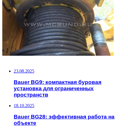
НЕ ПРОПУСТИТЕ
23.08.2025
Bauer BG9: компактная буровая
установка для ограниченных
пространств
18.10.2025
Bauer BG28: эффективная работа на
объекте