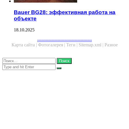
Bauer BG28: эффективная работа на
объекте
18.10.2025
Facebook
Twitter
WhatsApp
Telegram
--------------------------------------
Карта сайта |
Фотогалерея |
Теги |
Sitemap.xml |
Разное
Close
Найти:
Close
Search
for