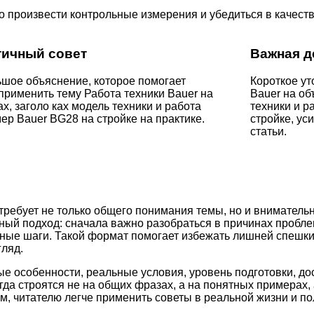
 произвести контрольные измерения и убедиться в качест
тичный совет
Важная д
шое объяснение, которое помогает
Короткое ут
применить тему Работа техники Bauer на
Bauer на об
ах, заголо ках модель техники и работа
техники и р
ер Bauer BG28 на стройке на практике.
стройке, у
статьи.
требует не только общего понимания темы, но и внимательн
ный подход: сначала важно разобраться в причинах пробле
етные шаги. Такой формат помогает избежать лишней спешк
ляд.
ые особенности, реальные условия, уровень подготовки, д
а строятся не на общих фразах, а на понятных примерах, 
м, читателю легче применить советы в реальной жизни и по