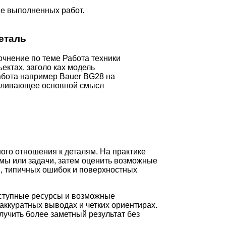
ве выполненных работ.
еталь
очнение по теме Работа техники
ъектах, заголо ках модель
абота например Bauer BG28 на
силивающее основной смысл
ого отношения к деталям. На практике
мы или задачи, затем оценить возможные
и, типичных ошибок и поверхностных
оступные ресурсы и возможные
аккуратных выводах и четких ориентирах.
лучить более заметный результат без